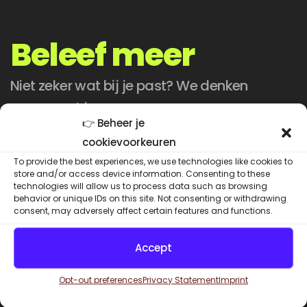
Beleef meer
Niet zeker wat bij je past? We denken
graag met je mee.
👉 Beheer je
cookievoorkeuren
info@vr-innovations.nl
To provide the best experiences, we use technologies like cookies to
store and/or access device information. Consenting to these
+31(0)85 3030 270
technologies will allow us to process data such as browsing
behavior or unique IDs on this site. Not consenting or withdrawing
consent, may adversely affect certain features and functions.
Instagram
Google Maps
Facebook
LinkedIn
Accept
Pagina's
Home
Opt-out preferences
Privacy Statement
Imprint
Over Ons