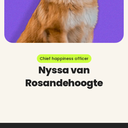
Chief happiness officer
Nyssa van
Rosandehoogte