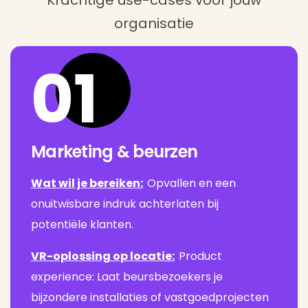
Krachtige use-cases voor jouw
organisatie
01
Marketing & beurzen
Wat wil je bereiken:
Opvallen en een
onuitwisbare indruk achterlaten bij
potentiële klanten.
VR-oplossing op locatie:
Product
experience: Laat beursbezoekers je
bijzondere installaties of vastgoedprojecten