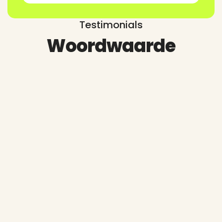
Testimonials
Woordwaarde
Cil Pel
Marketeer
“
Ik wil VR-Innovations nog even
extra bedanken! Het hele proces
verliep geweldig en dankzij hun
betrokkenheid is alles perfect
gegaan. Gisteren was een groot
succes en iedereen was
ontzettend enthousiast over de